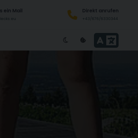
s ein Mail
Direkt anrufen
decks.eu
+43/676/6330344