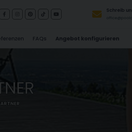
Schreib un
office@pool
eferenzen
FAQs
Angebot konfigurieren
TNER
PARTNER