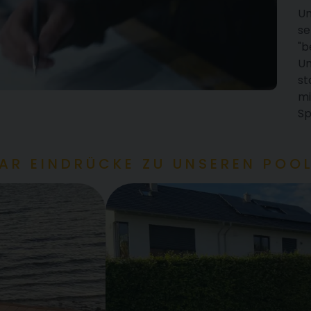
Un
se
"b
Un
st
mi
Sp
AAR EINDRÜCKE ZU UNSEREN POO