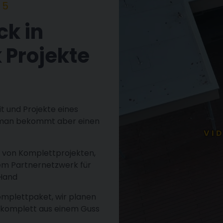
25
ck in
 Projekte
it und Projekte eines
, man bekommt aber einen
VI
u von Komplettprojekten,
em Partnernetzwerk für
Hand
omplettpaket, wir planen
, komplett aus einem Guss