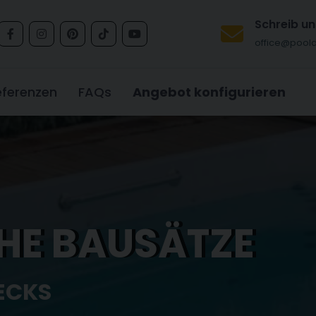
Schreib un
office@pool
eferenzen
FAQs
Angebot konfigurieren
NET, SIMULIERT
ET