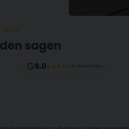
R UNS
nden sagen
5.0
36 Bewertungen
r
tolle Pooldeck!! Wir sind so glücklich es zu haben. Hochwerti