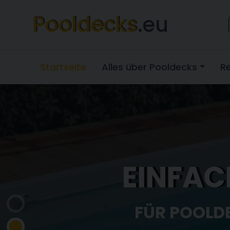
Pooldecks
.eu
Startseite
Alles über Pooldecks
R
BERECH
GETEST