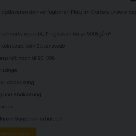
nd optimieren den verfügbaren Platz im Garten. Unsere be
tenparty erprobt, Traglasten bis zu 500kg/m²
kein Laub, kein Blütenstaub
überprüft nach NF90-308
m Länge
der Abdeckung
g und Abdichtung
rüsten
 Ihren Wünschen erhältlich
erdachungen