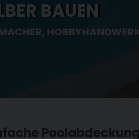
BIGKEIT UND STABILITÄT
ÄT
 UND DESIGN
infache Poolabdeckung.