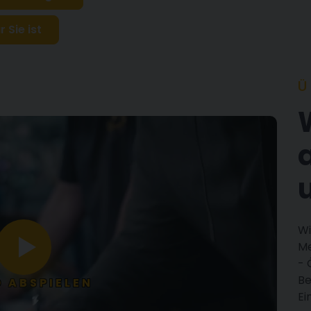
 Sie ist
Ü
Wi
Me
- 
Be
O ABSPIELEN
Ei