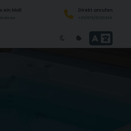
s ein Mail
Direkt anrufen
decks.eu
+43/676/6330344
 UND